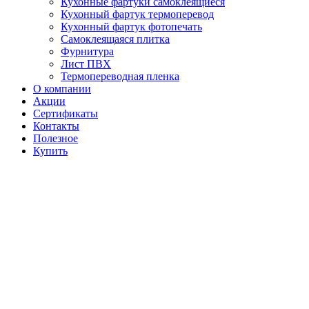
Кухонные фартуки самоклеящиеся
Кухонный фартук термоперевод
Кухонный фартук фотопечать
Самоклеящаяся плитка
Фурнитура
Лист ПВХ
Термопереводная пленка
О компании
Акции
Сертификаты
Контакты
Полезное
Купить
Купить Фантазия в Волгограде